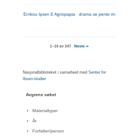
Errikou Ipsen E Agriopapia : drama se pente mere
(gresk)
Neste
1–10 av 347
>>
Nasjonalbiblioteket i samarbeid med
Senter for
Ibsen-studier
Avgrens søket
Materialtyper
År
Forfatter/person