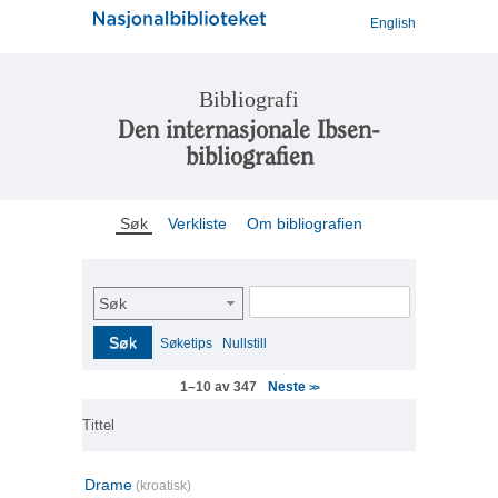
English
Bibliografi
Den internasjonale Ibsen-
bibliografien
Søk
Verkliste
Om bibliografien
Søk
Søk
Søketips
Nullstill
Neste
1–10 av 347
>>
Tittel
Drame
(kroatisk)