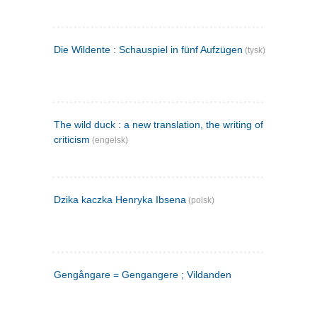
Die Wildente : Schauspiel in fünf Aufzügen
(tysk)
The wild duck : a new translation, the writing of the play,
criticism
(engelsk)
Dzika kaczka Henryka Ibsena
(polsk)
Gengångare = Gengangere ; Vildanden