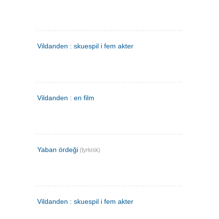
Vildanden : skuespil i fem akter
Vildanden : en film
Yaban ördeği
(tyrkisk)
Vildanden : skuespil i fem akter