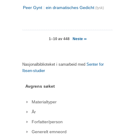
Peer Gynt : ein dramatisches Gedicht
(tysk)
Neste
1–10 av 448
>>
Nasjonalbiblioteket i samarbeid med
Senter for
Ibsen-studier
Avgrens søket
Materialtyper
År
Forfatter/person
Generelt emneord