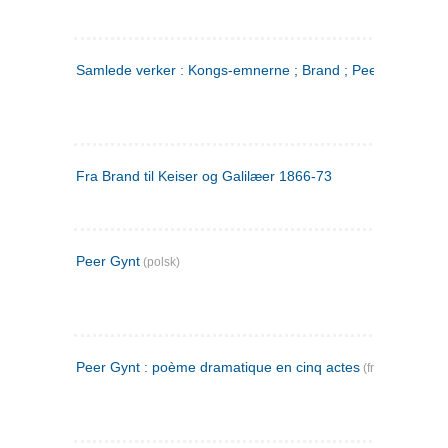
Samlede verker : Kongs-emnerne ; Brand ; Peer Gynt. 2
Fra Brand til Keiser og Galilæer 1866-73
Peer Gynt
(polsk)
Peer Gynt : poème dramatique en cinq actes
(fransk)