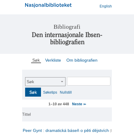
English
Bibliografi
Den internasjonale Ibsen-
bibliografien
Søk
Verkliste
Om bibliografien
Søk
Søk
Søketips
Nullstill
Neste
1–10 av 448
>>
Tittel
Peer Gynt : dramatická báseň o pěti dějstvích
(tsjekkisk)