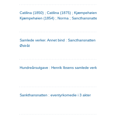
Catilina (1850) ; Catilina (1875) ; Kjæmpehøien (1850) ;
Kjæmpehøien (1854) ; Norma ; Sancthansnatten
Samlede verker. Annet bind : Sancthansnatten ; Fru Inger ti
Østråt
Hundreårsutgave : Henrik Ibsens samlede verker. 2
Sankthansnatten : eventyrkomedie i 3 akter