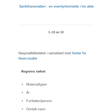
Sankthansnatten : en eventyrkomedie i tre akter
1–10 av 10
Nasjonalbiblioteket i samarbeid med
Senter for
Ibsen-studier
Avgrens søket
Materialtyper
År
Forfatter/person
Omtalt navn