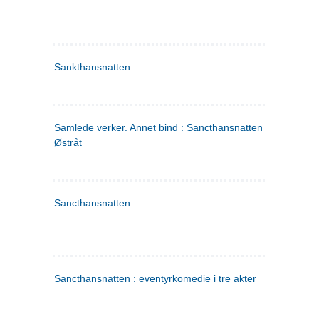
Sankthansnatten
Samlede verker. Annet bind : Sancthansnatten ; Fru Inger ti
Østråt
Sancthansnatten
Sancthansnatten : eventyrkomedie i tre akter