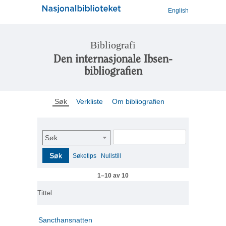
English
Bibliografi
Den internasjonale Ibsen-
bibliografien
Søk
Verkliste
Om bibliografien
Søk
Søk
Søketips
Nullstill
1–10 av 10
Tittel
Sancthansnatten