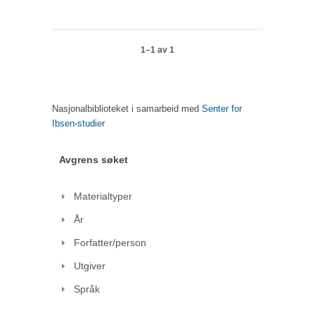
1–1 av 1
Nasjonalbiblioteket i samarbeid med
Senter for
Ibsen-studier
Avgrens søket
Materialtyper
År
Forfatter/person
Utgiver
Språk