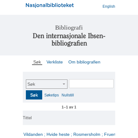
English
Bibliografi
Den internasjonale Ibsen-
bibliografien
Søk
Verkliste
Om bibliografien
Søk
Søk
Søketips
Nullstill
1–1 av 1
Tittel
Vildanden ; Hvide heste ; Rosmersholm ; Fruen fra havet