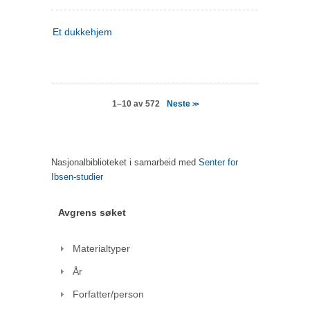
Et dukkehjem
Neste
1–10 av 572
>>
Nasjonalbiblioteket i samarbeid med
Senter for
Ibsen-studier
Avgrens søket
Materialtyper
År
Forfatter/person