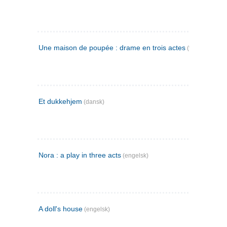
Une maison de poupée : drame en trois actes
(fransk)
Et dukkehjem
(dansk)
Nora : a play in three acts
(engelsk)
A doll's house
(engelsk)