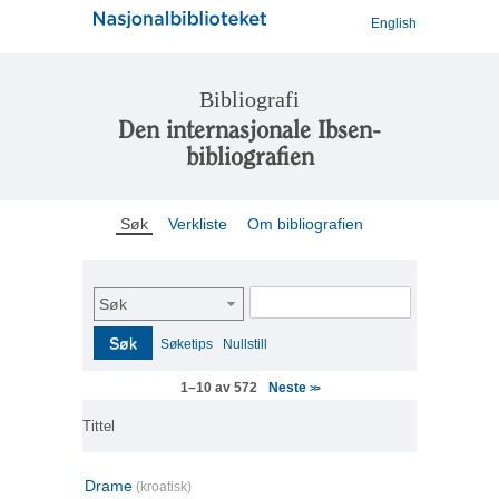
English
Bibliografi
Den internasjonale Ibsen-
bibliografien
Søk
Verkliste
Om bibliografien
Søk
Søk
Søketips
Nullstill
Neste
1–10 av 572
>>
Tittel
Drame
(kroatisk)