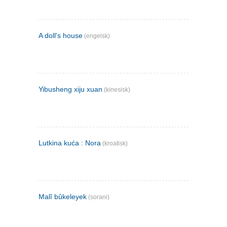
A doll's house
(engelsk)
Yibusheng xiju xuan
(kinesisk)
Lutkina kuća : Nora
(kroatisk)
Malî bûkeleyek
(sorani)