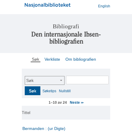
English
Bibliografi
Den internasjonale Ibsen-
bibliografien
Søk
Verkliste
Om bibliografien
Søk
Søk
Søketips
Nullstill
Neste
1–10 av 24
>>
Tittel
Bermanden : (ur Digte)