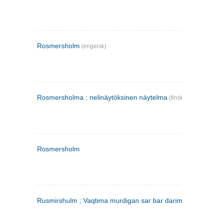
Rosmersholm
(engelsk)
Rosmersholma : nelinäytöksinen näytelma
(finsk)
Rosmersholm
Rusmirshulm ; Vaqtima murdigan sar bar darim
(farsi)