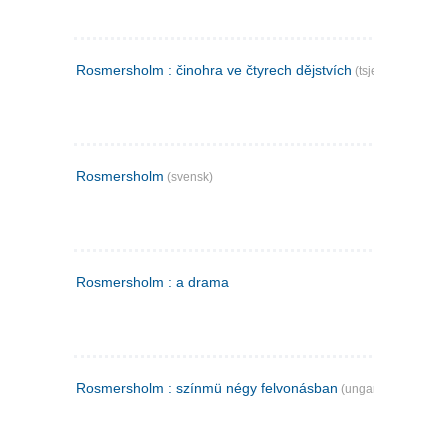
Rosmersholm : činohra ve čtyrech dějstvích
(tsjekkisk)
Rosmersholm
(svensk)
Rosmersholm : a drama
Rosmersholm : színmü négy felvonásban
(ungarsk)