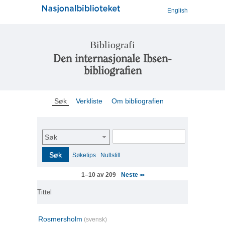
English
Bibliografi
Den internasjonale Ibsen-
bibliografien
Søk
Verkliste
Om bibliografien
Søk
Søk
Søketips
Nullstill
Neste
1–10 av 209
>>
Tittel
Rosmersholm
(svensk)