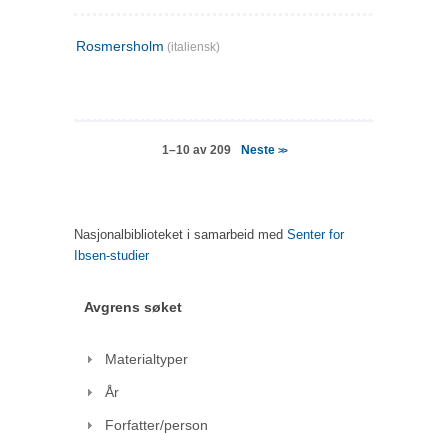
Rosmersholm
(italiensk)
Neste
1–10 av 209
>>
Nasjonalbiblioteket i samarbeid med
Senter for
Ibsen-studier
Avgrens søket
Materialtyper
År
Forfatter/person