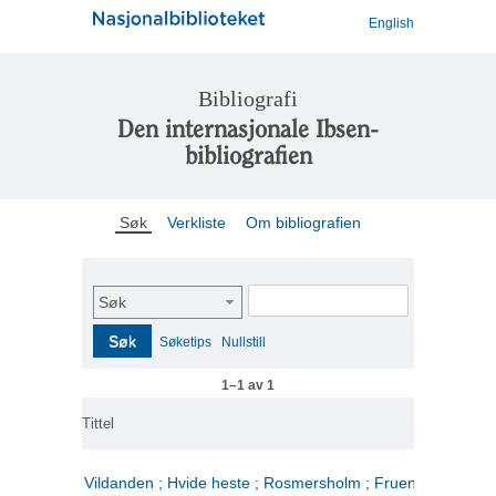
English
Bibliografi
Den internasjonale Ibsen-
bibliografien
Søk
Verkliste
Om bibliografien
Søk
Søk
Søketips
Nullstill
1–1 av 1
Tittel
Vildanden ; Hvide heste ; Rosmersholm ; Fruen fra havet