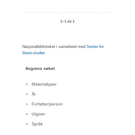
1–1 av 1
Nasjonalbiblioteket i samarbeid med
Senter for
Ibsen-studier
Avgrens søket
Materialtyper
År
Forfatter/person
Utgiver
Språk