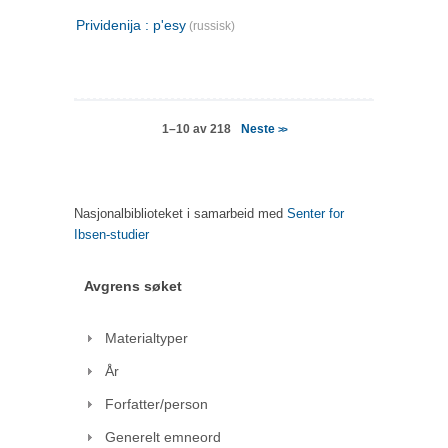
Prividenija : p'esy
(russisk)
Neste
1–10 av 218
>>
Nasjonalbiblioteket i samarbeid med
Senter for
Ibsen-studier
Avgrens søket
Materialtyper
År
Forfatter/person
Generelt emneord