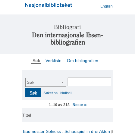
English
Bibliografi
Den internasjonale Ibsen-
bibliografien
Søk
Verkliste
Om bibliografien
Søk
Søk
Søketips
Nullstill
Neste
1–10 av 218
>>
Tittel
Baumeister Solness : Schauspiel in drei Akten
(tysk)