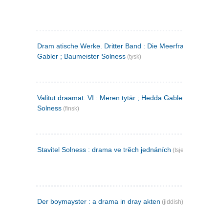
Dram atische Werke. Dritter Band : Die Meerfrau ; Hedda
Gabler ; Baumeister Solness
(tysk)
Valitut draamat. VI : Meren tytär ; Hedda Gabler ; Rakentaj
Solness
(finsk)
Stavitel Solness : drama ve trěch jednáních
(tsjekkisk)
Der boymayster : a drama in dray akten
(jiddish)