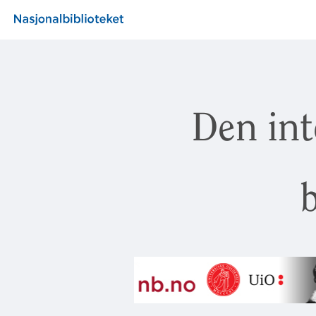
Den int
b