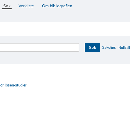
Søk
Verkliste
Om bibliografien
Søk
Søketips
Nullstill
for Ibsen-studier