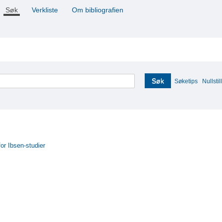
Søk
Verkliste
Om bibliografien
Søk
Søketips
Nullstill
for Ibsen-studier