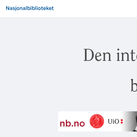
Den int
b