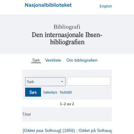
English
Bibliografi
Den internasjonale Ibsen-
bibliografien
Søk
Verkliste
Om bibliografien
Søk
Søk
Søketips
Nullstill
1–2 av 2
Tittel
[Gildet paa Solhoug] (1856) ; Gildet på Solhaug (1883) ;