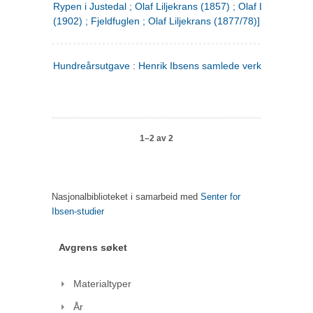
Rypen i Justedal ; Olaf Liljekrans (1857) ; Olaf Liljekrans
(1902) ; Fjeldfuglen ; Olaf Liljekrans (1877/78)]
Hundreårsutgave : Henrik Ibsens samlede verker. 3
1–2 av 2
Nasjonalbiblioteket i samarbeid med
Senter for
Ibsen-studier
Avgrens søket
Materialtyper
År