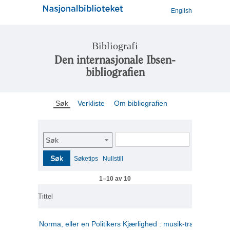
English
Bibliografi
Den internasjonale Ibsen-
bibliografien
Søk
Verkliste
Om bibliografien
Søk
Søk
Søketips
Nullstill
1–10 av 10
Tittel
Norma, eller en Politikers Kjærlighed : musik-tragedie i tre