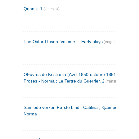
Quan ji. 1
(kinesisk)
The Oxford Ibsen. Volume I : Early plays
(engelsk)
OEuvres de Kristiania (Avril 1850-octobre 1851) : Poèmes 
Proses - Norma ; Le Tertre du Guerrier. 2
(fransk)
Samlede verker. Første bind : Catilina ; Kjæmpehøien ;
Norma