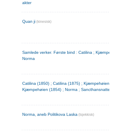
akter
Quan ji
(kinesisk)
Samlede verker. Første bind : Catilina ; Kjæmpehøien ;
Norma
Catilina (1850) ; Catilina (1875) ; Kjæmpehøien (1850) ;
Kjæmpehøien (1854) ; Norma ; Sancthansnatten
Norma, aneb Politikova Laska
(tsjekkisk)