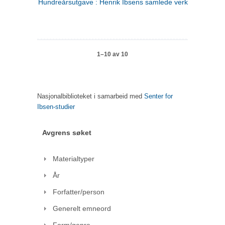
Hundreårsutgave : Henrik Ibsens samlede verker. 1
1–10 av 10
Nasjonalbiblioteket i samarbeid med
Senter for
Ibsen-studier
Avgrens søket
Materialtyper
År
Forfatter/person
Generelt emneord