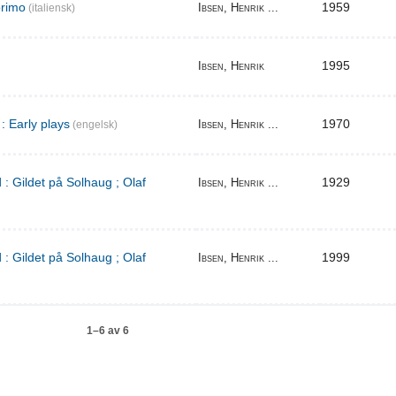
primo
1959
Ibsen, Henrik ...
(italiensk)
1995
Ibsen, Henrik
: Early plays
1970
Ibsen, Henrik ...
(engelsk)
 : Gildet på Solhaug ; Olaf
1929
Ibsen, Henrik ...
 : Gildet på Solhaug ; Olaf
1999
Ibsen, Henrik ...
1–6 av 6