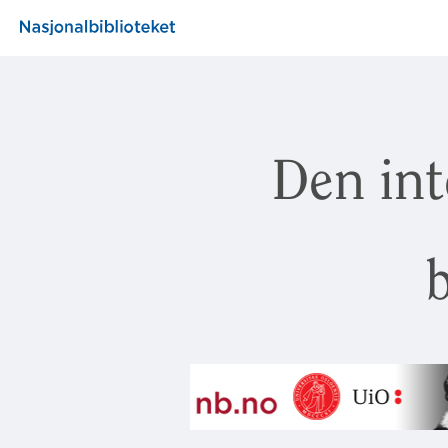
Den int
b