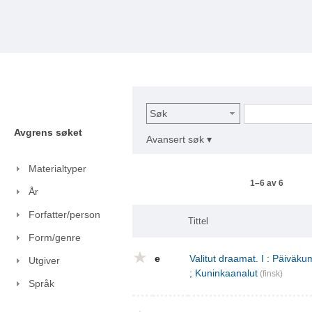
Søk
Avgrens søket
Avansert søk ▾
Materialtyper
1–6 av 6
År
Forfatter/person
Tittel
Form/genre
e
Valitut draamat. I : Päivä
Utgiver
; Kuninkaanalut
(finsk)
Språk