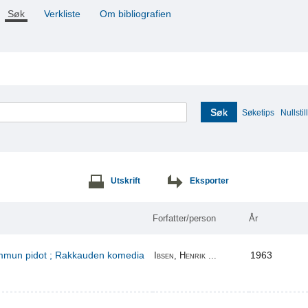
Søk
Verkliste
Om bibliografien
Søk
Søketips
Nullstill
Utskrift
Eksporter
Forfatter/person
År
kummun pidot ; Rakkauden komedia
1963
Ibsen, Henrik ...