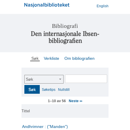
English
Bibliografi
Den internasjonale Ibsen-
bibliografien
Søk
Verkliste
Om bibliografien
Søk
Søk
Søketips
Nullstill
Neste
1–10 av 56
>>
Tittel
Andhrimner : ("Manden")