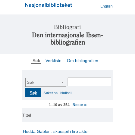
English
Bibliografi
Den internasjonale Ibsen-
bibliografien
Søk
Verkliste
Om bibliografien
Søk
Søk
Søketips
Nullstill
Neste
1–10 av 354
>>
Tittel
Hedda Gabler : skuespil i fire akter