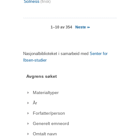
Solness
(finsk)
Neste
1–10 av 354
>>
Nasjonalbiblioteket i samarbeid med
Senter for
Ibsen-studier
Avgrens søket
Materialtyper
År
Forfatter/person
Generelt emneord
Omtalt navn