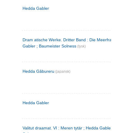
Hedda Gabler
Dram atische Werke. Dritter Band : Die Meerfrau ; Hedda
Gabler ; Baumeister Solness
(tysk)
Hedda Gâbureru
(japansk)
Hedda Gabler
Valitut draamat. VI : Meren tytär ; Hedda Gabler ; Rakentaj