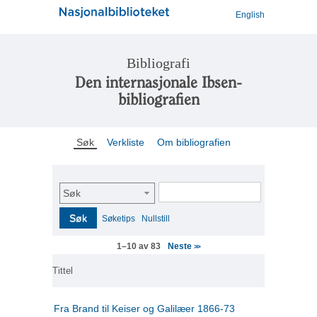
English
Bibliografi
Den internasjonale Ibsen-
bibliografien
Søk
Verkliste
Om bibliografien
Søk
Søk
Søketips
Nullstill
Neste
1–10 av 83
>>
Tittel
Fra Brand til Keiser og Galilæer 1866-73