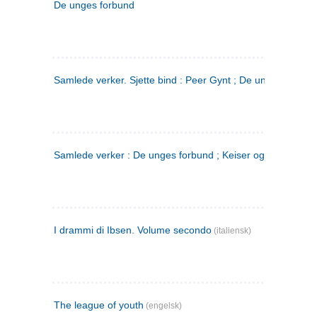
De unges forbund
Samlede verker. Sjette bind : Peer Gynt ; De unges Forbu
Samlede verker : De unges forbund ; Keiser og Galilæer. 3
I drammi di Ibsen. Volume secondo
(italiensk)
The league of youth
(engelsk)