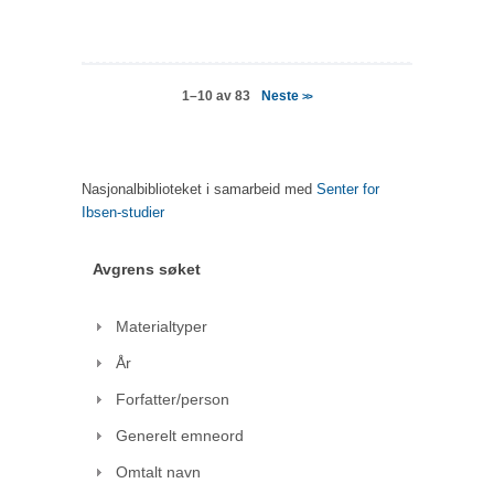
Neste
1–10 av 83
>>
Nasjonalbiblioteket i samarbeid med
Senter for
Ibsen-studier
Avgrens søket
Materialtyper
År
Forfatter/person
Generelt emneord
Omtalt navn