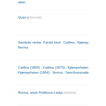
akter
Quan ji
(kinesisk)
Samlede verker. Første bind : Catilina ; Kjæmpehøien ;
Norma
Catilina (1850) ; Catilina (1875) ; Kjæmpehøien (1850) ;
Kjæmpehøien (1854) ; Norma ; Sancthansnatten
Norma, aneb Politikova Laska
(tsjekkisk)