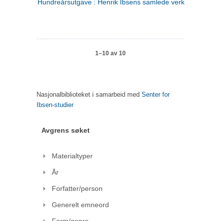
Hundreårsutgave : Henrik Ibsens samlede verker. 1
1–10 av 10
Nasjonalbiblioteket i samarbeid med
Senter for
Ibsen-studier
Avgrens søket
Materialtyper
År
Forfatter/person
Generelt emneord