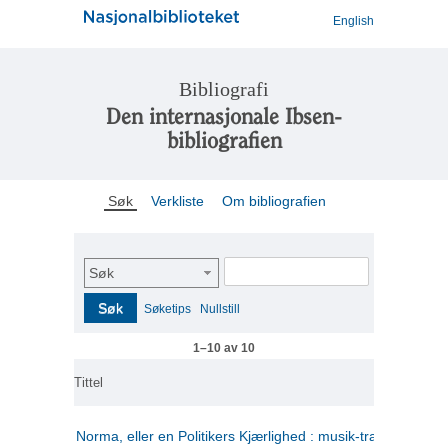
English
Bibliografi
Den internasjonale Ibsen-
bibliografien
Søk
Verkliste
Om bibliografien
Søk
Søk
Søketips
Nullstill
1–10 av 10
Tittel
Norma, eller en Politikers Kjærlighed : musik-tragedie i tre