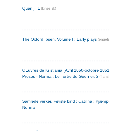
Quan ji. 1
(kinesisk)
The Oxford Ibsen. Volume I : Early plays
(engelsk)
OEuvres de Kristiania (Avril 1850-octobre 1851) : Poèmes 
Proses - Norma ; Le Tertre du Guerrier. 2
(fransk)
Samlede verker. Første bind : Catilina ; Kjæmpehøien ;
Norma