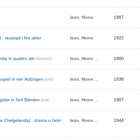
1987
Ibsen, Henrik
skuespil i fire akter
1922
Ibsen, Henrik
ia in quattro atti
1900
Ibsen, Henrik ...
(italiensk)
spiel in vier Aufzügen
1938
Ibsen, Henrik ...
(tysk)
gabe in fünf Bänden
1907
Ibsen, Henrik ...
(tysk)
a Chelgelanda) : drama u četiri
1944
Ibsen, Henrik ...