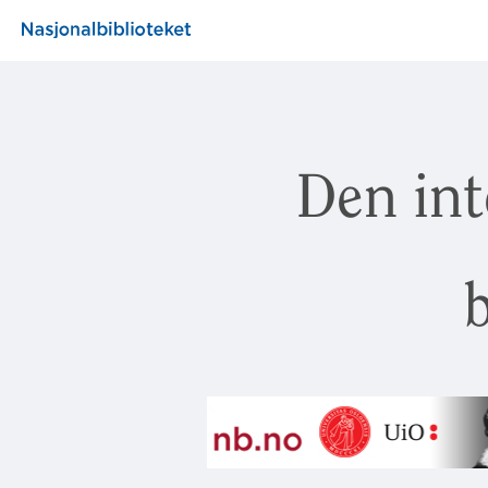
Den int
b