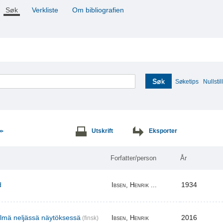
Søk
Verkliste
Om bibliografien
Søk
Søketips
Nullstill
Utskrift
Eksporter
>>
Forfatter/person
År
d
1934
Ibsen, Henrik ...
elmä neljässä näytöksessä
2016
Ibsen, Henrik
(finsk)