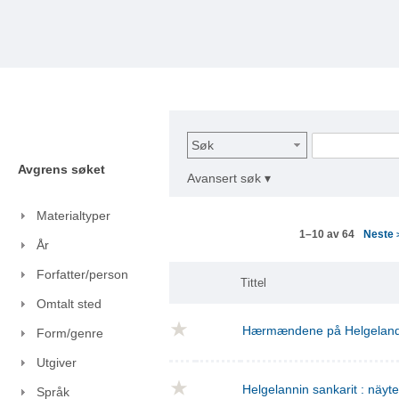
Søk
Avgrens søket
Avansert søk ▾
Materialtyper
Neste
1–10 av 64
År
Forfatter/person
Tittel
Omtalt sted
Hærmændene på Helgelan
Form/genre
Utgiver
Helgelannin sankarit : näyt
Språk