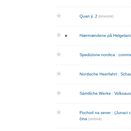
Quan ji. 2
(kinesisk)
e
Hærmændene på Helgeland : 
Spedizione nordica : commed
Nordische Heerfahrt : Schau
Sämtliche Werke : Volksaus
Pochod na sever : (Junaci c
čina
(serbisk)