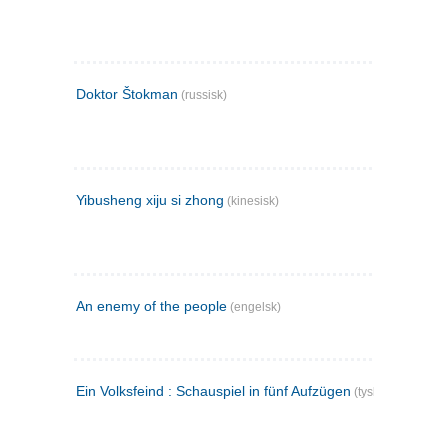
Doktor Štokman
(russisk)
Yibusheng xiju si zhong
(kinesisk)
An enemy of the people
(engelsk)
Ein Volksfeind : Schauspiel in fünf Aufzügen
(tysk)