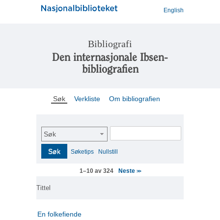
English
Bibliografi
Den internasjonale Ibsen-
bibliografien
Søk
Verkliste
Om bibliografien
Søk
Søk
Søketips
Nullstill
Neste
1–10 av 324
>>
Tittel
En folkefiende