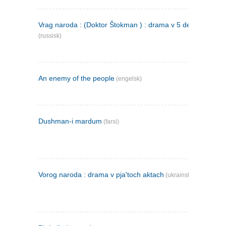
Vrag naroda : (Doktor Štokman ) : drama v 5 dejstvijach
(russisk)
An enemy of the people
(engelsk)
Dushman-i mardum
(farsi)
Vorog naroda : drama v pja'toch aktach
(ukrainsk)