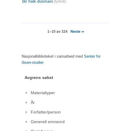
Bir halk düsmani
(tyrkisk)
Neste
1–10 av 324
>>
Nasjonalbiblioteket i samarbeid med
Senter for
Ibsen-studier
Avgrens søket
Materialtyper
År
Forfatter/person
Generelt emneord