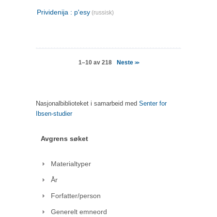
Prividenija : p'esy
(russisk)
Neste
1–10 av 218
>>
Nasjonalbiblioteket i samarbeid med
Senter for
Ibsen-studier
Avgrens søket
Materialtyper
År
Forfatter/person
Generelt emneord