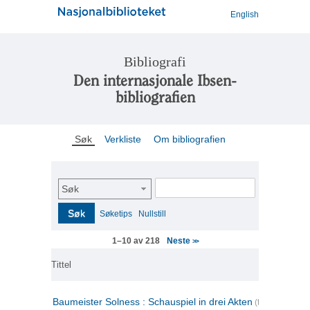
English
Bibliografi
Den internasjonale Ibsen-
bibliografien
Søk
Verkliste
Om bibliografien
Søk
Søk
Søketips
Nullstill
Neste
1–10 av 218
>>
Tittel
Baumeister Solness : Schauspiel in drei Akten
(tysk)