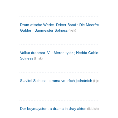
Dram atische Werke. Dritter Band : Die Meerfrau ; Hedda
Gabler ; Baumeister Solness
(tysk)
Valitut draamat. VI : Meren tytär ; Hedda Gabler ; Rakentaj
Solness
(finsk)
Stavitel Solness : drama ve trěch jednáních
(tsjekkisk)
Der boymayster : a drama in dray akten
(jiddish)