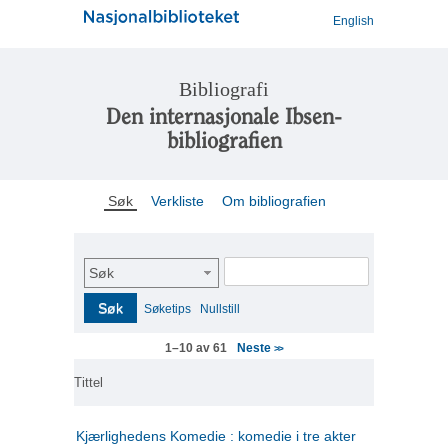
English
Bibliografi
Den internasjonale Ibsen-
bibliografien
Søk
Verkliste
Om bibliografien
Søk
Søk
Søketips
Nullstill
Neste
1–10 av 61
>>
Tittel
Kjærlighedens Komedie : komedie i tre akter