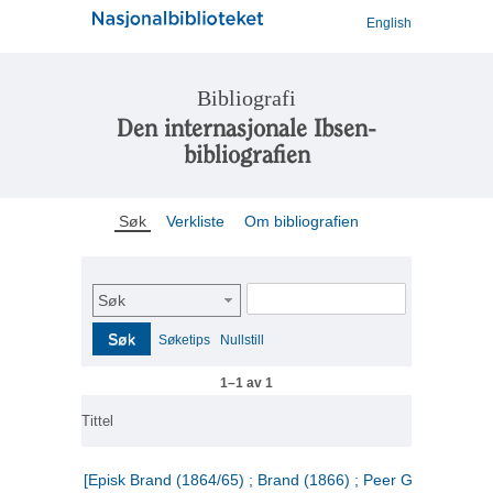
English
Bibliografi
Den internasjonale Ibsen-
bibliografien
Søk
Verkliste
Om bibliografien
Søk
Søk
Søketips
Nullstill
1–1 av 1
Tittel
[Episk Brand (1864/65) ; Brand (1866) ; Peer Gynt (1867)]