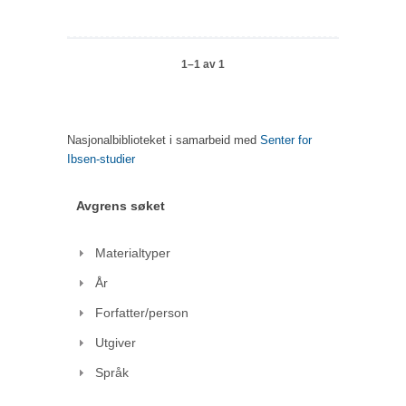
1–1 av 1
Nasjonalbiblioteket i samarbeid med
Senter for
Ibsen-studier
Avgrens søket
Materialtyper
År
Forfatter/person
Utgiver
Språk