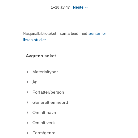
Neste
1–10 av 47
>>
Nasjonalbiblioteket i samarbeid med
Senter for
Ibsen-studier
Avgrens søket
Materialtyper
År
Forfatter/person
Generelt emneord
Omtalt navn
Omtalt verk
Form/genre