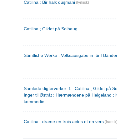
Catilina : Bir halk düşmani
(tyrkisk)
Catilina ; Gildet på Solhaug
Sämtliche Werke : Volksausgabe in fünf Bänden
(tysk)
Samlede digterverker. 1 : Catilina ; Gildet på Solhaug ; Fru
Inger til Østråt ; Hærmændene på Helgeland ; Kjærlighede
kommedie
Catilina : drame en trois actes et en vers
(fransk)