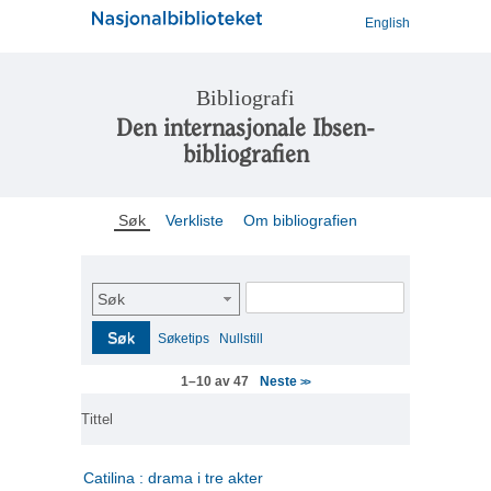
English
Bibliografi
Den internasjonale Ibsen-
bibliografien
Søk
Verkliste
Om bibliografien
Søk
Søk
Søketips
Nullstill
Neste
1–10 av 47
>>
Tittel
Catilina : drama i tre akter