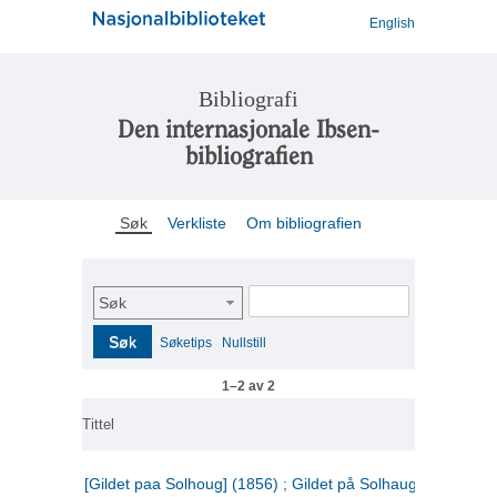
English
Bibliografi
Den internasjonale Ibsen-
bibliografien
Søk
Verkliste
Om bibliografien
Søk
Søk
Søketips
Nullstill
1–2 av 2
Tittel
[Gildet paa Solhoug] (1856) ; Gildet på Solhaug (1883) ;