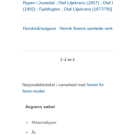
Rypen i Justedal ; Olaf Liljekrans (1857) ; Olaf Liljekrans
(1902) ; Fjeldfuglen ; Olaf Liljekrans (1877/78)]
Hundreårsutgave : Henrik Ibsens samlede verker. 3
1–2 av 2
Nasjonalbiblioteket i samarbeid med
Senter for
Ibsen-studier
Avgrens søket
Materialtyper
År