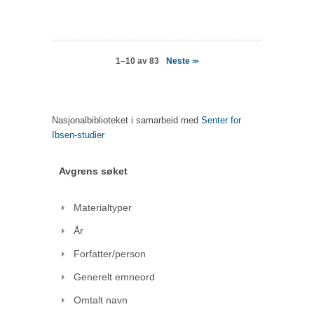
Neste
1–10 av 83
>>
Nasjonalbiblioteket i samarbeid med
Senter for
Ibsen-studier
Avgrens søket
Materialtyper
År
Forfatter/person
Generelt emneord
Omtalt navn