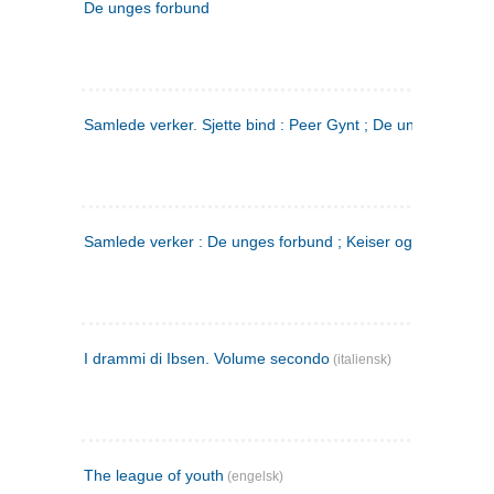
De unges forbund
Samlede verker. Sjette bind : Peer Gynt ; De unges Forbu
Samlede verker : De unges forbund ; Keiser og Galilæer. 3
I drammi di Ibsen. Volume secondo
(italiensk)
The league of youth
(engelsk)