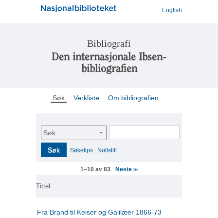
English
Bibliografi
Den internasjonale Ibsen-
bibliografien
Søk
Verkliste
Om bibliografien
Søk
Søk
Søketips
Nullstill
Neste
1–10 av 83
>>
Tittel
Fra Brand til Keiser og Galilæer 1866-73