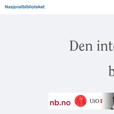
Den int
b