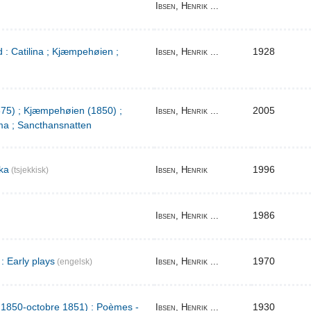
Ibsen, Henrik ...
 : Catilina ; Kjæmpehøien ;
1928
Ibsen, Henrik ...
1875) ; Kjæmpehøien (1850) ;
2005
Ibsen, Henrik ...
a ; Sancthansnatten
ka
1996
Ibsen, Henrik
(tsjekkisk)
1986
Ibsen, Henrik ...
: Early plays
1970
Ibsen, Henrik ...
(engelsk)
l 1850-octobre 1851) : Poèmes -
1930
Ibsen, Henrik ...