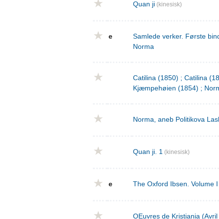
Quan ji
(kinesisk)
e
Samlede verker. Første bind
Norma
Catilina (1850) ; Catilina (
Kjæmpehøien (1854) ; Norm
Norma, aneb Politikova Las
Quan ji. 1
(kinesisk)
e
The Oxford Ibsen. Volume I 
OEuvres de Kristiania (Avri