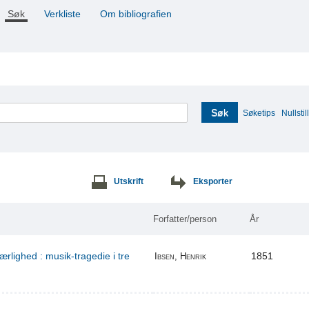
Søk
Verkliste
Om bibliografien
Søk
Søketips
Nullstill
Utskrift
Eksporter
Forfatter/person
År
ærlighed : musik-tragedie i tre
1851
Ibsen, Henrik