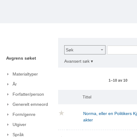
Søk
Avgrens søket
Avansert søk ▾
Materialtyper
1–10 av 10
År
Forfatter/person
Tittel
Generelt emneord
Norma, eller en Politikers Kj
Form/genre
akter
Utgiver
Språk