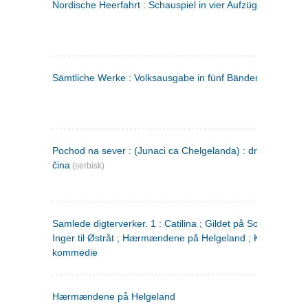
Nordische Heerfahrt : Schauspiel in vier Aufzügen
(tysk)
Sämtliche Werke : Volksausgabe in fünf Bänden
(tysk)
Pochod na sever : (Junaci ca Chelgelanda) : drama u četiri
čina
(serbisk)
Samlede digterverker. 1 : Catilina ; Gildet på Solhaug ; Fru
Inger til Østråt ; Hærmændene på Helgeland ; Kjærlighede
kommedie
Hærmændene på Helgeland