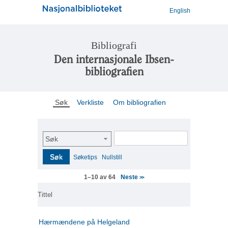
English
Bibliografi
Den internasjonale Ibsen-
bibliografien
Søk
Verkliste
Om bibliografien
Søk
Søk
Søketips
Nullstill
Neste
1–10 av 64
>>
Tittel
Hærmændene på Helgeland