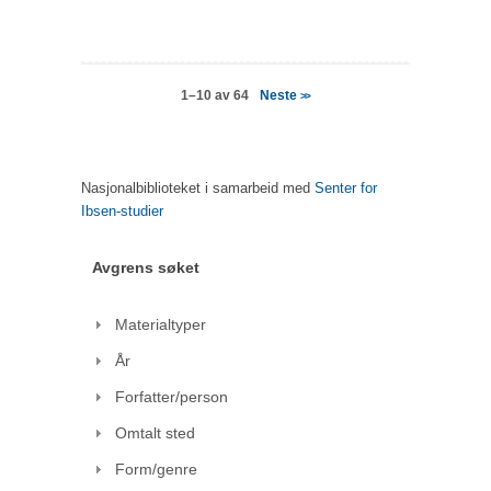
Neste
1–10 av 64
>>
Nasjonalbiblioteket i samarbeid med
Senter for
Ibsen-studier
Avgrens søket
Materialtyper
År
Forfatter/person
Omtalt sted
Form/genre