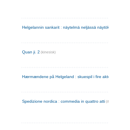
Helgelannin sankarit : näytelmä neljässä näytöksessä
(finsk
Quan ji. 2
(kinesisk)
Hærmændene på Helgeland : skuespil i fire akter
Spedizione nordica : commedia in quattro atti
(italiensk)