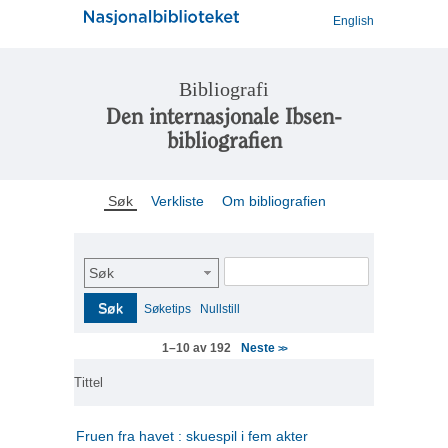
English
Bibliografi
Den internasjonale Ibsen-
bibliografien
Søk
Verkliste
Om bibliografien
Søk
Søk
Søketips
Nullstill
Neste
1–10 av 192
>>
Tittel
Fruen fra havet : skuespil i fem akter