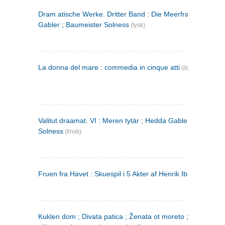
Dram atische Werke. Dritter Band : Die Meerfrau ; Hedda
Gabler ; Baumeister Solness
(tysk)
La donna del mare : commedia in cinque atti
(italiensk)
Valitut draamat. VI : Meren tytär ; Hedda Gabler ; Rakentaj
Solness
(finsk)
Fruen fra Havet : Skuespil i 5 Akter af Henrik Ibsen
Kuklen dom ; Divata patica ; Ženata ot moreto ; Malkijat Ejo