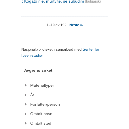
; Kogato nie, murtvite, se subudim
(bulgarsk)
Neste
1–10 av 192
>>
Nasjonalbiblioteket i samarbeid med
Senter for
Ibsen-studier
Avgrens søket
Materialtyper
År
Forfatter/person
Omtalt navn
Omtalt sted