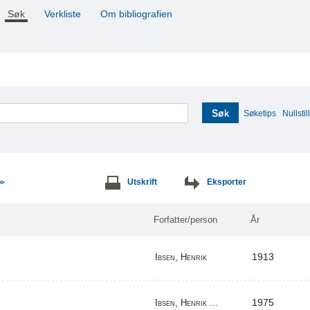
Søk
Verkliste
Om bibliografien
Søk
Søketips
Nullstill
Utskrift
Eksporter
>>
Forfatter/person
År
1913
Ibsen, Henrik
1975
Ibsen, Henrik ...