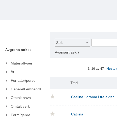
Søk
Avgrens søket
Avansert søk ▾
Materialtyper
Neste
1–10 av 47
År
Forfatter/person
Tittel
Generelt emneord
Catilina : drama i tre akter
Omtalt navn
Omtalt verk
Catilina
Form/genre