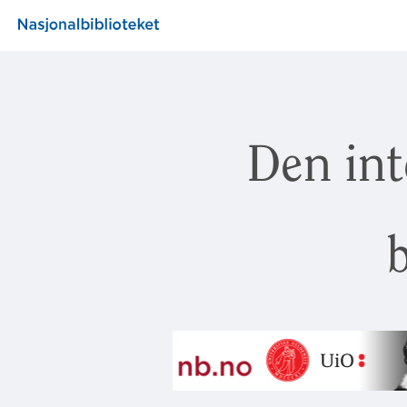
Den int
b