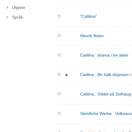
Utgiver
"Catilina"
Språk
Henrik Ibsen
Catilina : drama i tre akter
e
Catilina : Bir halk düşmani
(t
Catilina ; Gildet på Solhaug
Sämtliche Werke : Volksaus