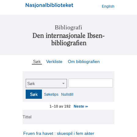
English
Bibliografi
Den internasjonale Ibsen-
bibliografien
Søk
Verkliste
Om bibliografien
Søk
Søk
Søketips
Nullstill
Neste
1–10 av 192
>>
Tittel
Fruen fra havet : skuespil i fem akter