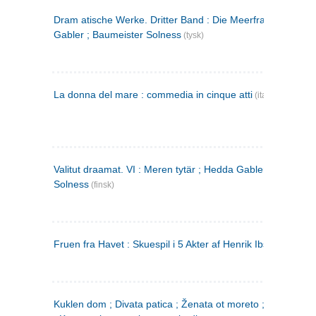
Dram atische Werke. Dritter Band : Die Meerfrau ; Hedda
Gabler ; Baumeister Solness
(tysk)
La donna del mare : commedia in cinque atti
(italiensk)
Valitut draamat. VI : Meren tytär ; Hedda Gabler ; Rakentaj
Solness
(finsk)
Fruen fra Havet : Skuespil i 5 Akter af Henrik Ibsen
Kuklen dom ; Divata patica ; Ženata ot moreto ; Malkijat Ejo