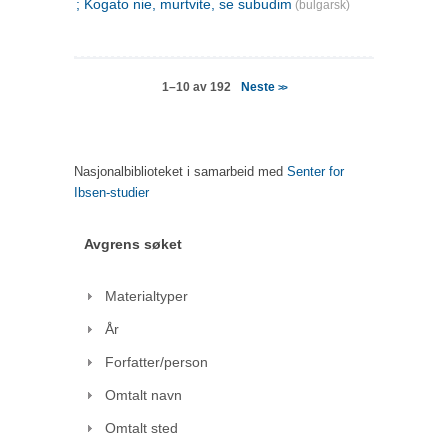
; Kogato nie, murtvite, se subudim
(bulgarsk)
Neste
1–10 av 192
>>
Nasjonalbiblioteket i samarbeid med
Senter for
Ibsen-studier
Avgrens søket
Materialtyper
År
Forfatter/person
Omtalt navn
Omtalt sted