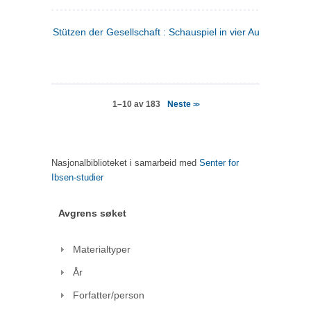
Stützen der Gesellschaft : Schauspiel in vier Aufzügen
(tysk
Neste
1–10 av 183
>>
Nasjonalbiblioteket i samarbeid med
Senter for
Ibsen-studier
Avgrens søket
Materialtyper
År
Forfatter/person