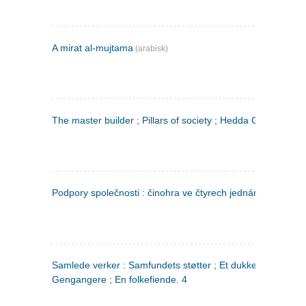
A mirat al-mujtama
(arabisk)
The master builder ; Pillars of society ; Hedda Gabler
Podpory společnosti : činohra ve čtyrech jednáních
(tsjekkis
Samlede verker : Samfundets støtter ; Et dukkehjem ;
Gengangere ; En folkefiende. 4