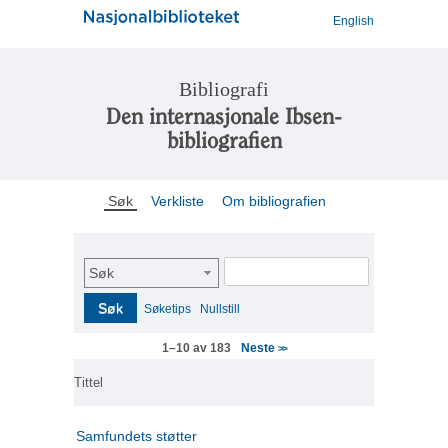
English
Bibliografi
Den internasjonale Ibsen-
bibliografien
Søk
Verkliste
Om bibliografien
Søk
Søk
Søketips
Nullstill
Neste
1–10 av 183
>>
Tittel
Samfundets støtter