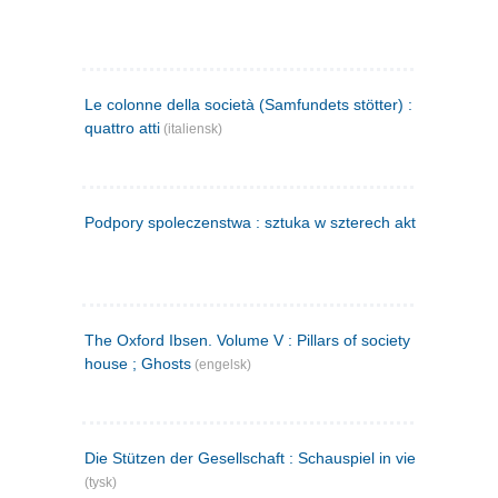
Le colonne della società (Samfundets stötter) : commedia 
quattro atti
(italiensk)
Podpory spoleczenstwa : sztuka w szterech aktach
(polsk)
The Oxford Ibsen. Volume V : Pillars of society ; A doll's
house ; Ghosts
(engelsk)
Die Stützen der Gesellschaft : Schauspiel in vier Aufzügen
(tysk)