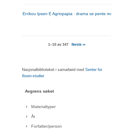
Errikou Ipsen E Agriopapia : drama se pente mere
(gresk)
Neste
1–10 av 347
>>
Nasjonalbiblioteket i samarbeid med
Senter for
Ibsen-studier
Avgrens søket
Materialtyper
År
Forfatter/person