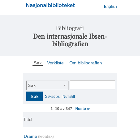
English
Bibliografi
Den internasjonale Ibsen-
bibliografien
Søk
Verkliste
Om bibliografien
Søk
Søk
Søketips
Nullstill
Neste
1–10 av 347
>>
Tittel
Drame
(kroatisk)