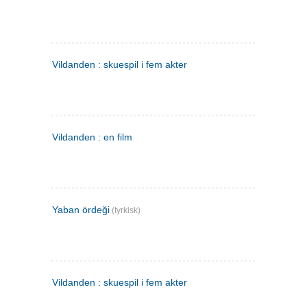
Vildanden : skuespil i fem akter
Vildanden : en film
Yaban ördeği
(tyrkisk)
Vildanden : skuespil i fem akter