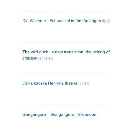
Die Wildente : Schauspiel in fünf Aufzügen
(tysk)
The wild duck : a new translation, the writing of the play,
criticism
(engelsk)
Dzika kaczka Henryka Ibsena
(polsk)
Gengångare = Gengangere ; Vildanden