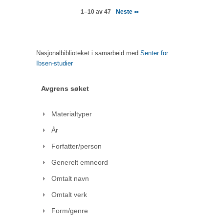
Neste
1–10 av 47
>>
Nasjonalbiblioteket i samarbeid med
Senter for
Ibsen-studier
Avgrens søket
Materialtyper
År
Forfatter/person
Generelt emneord
Omtalt navn
Omtalt verk
Form/genre