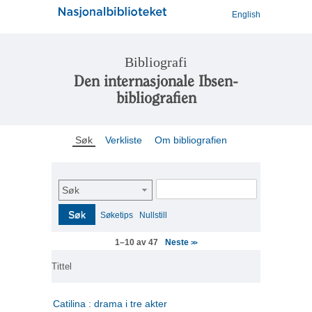
English
Bibliografi
Den internasjonale Ibsen-
bibliografien
Søk
Verkliste
Om bibliografien
Søk
Søk
Søketips
Nullstill
Neste
1–10 av 47
>>
Tittel
Catilina : drama i tre akter