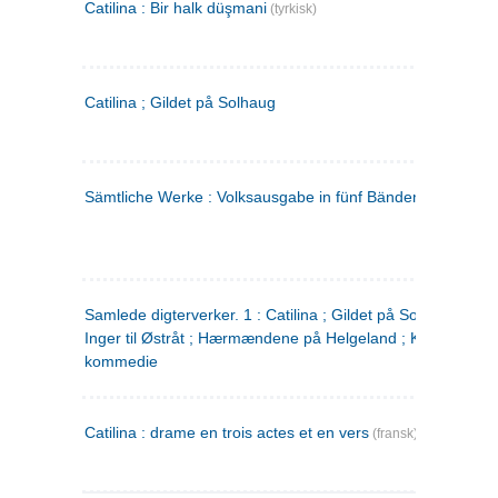
Catilina : Bir halk düşmani
(tyrkisk)
Catilina ; Gildet på Solhaug
Sämtliche Werke : Volksausgabe in fünf Bänden
(tysk)
Samlede digterverker. 1 : Catilina ; Gildet på Solhaug ; Fru
Inger til Østråt ; Hærmændene på Helgeland ; Kjærlighede
kommedie
Catilina : drame en trois actes et en vers
(fransk)