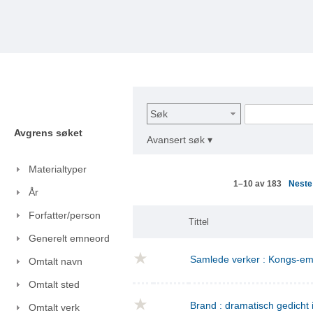
Søk
Avgrens søket
Avansert søk ▾
Materialtyper
Nest
1–10 av 183
År
Forfatter/person
Tittel
Generelt emneord
Samlede verker : Kongs-emn
Omtalt navn
Omtalt sted
Brand : dramatisch gedicht i
Omtalt verk