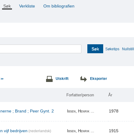
Søk
Verkliste
Om bibliografien
Søk
Søketips
Nullstill
e
Utskrift
Eksporter
>>
Forfatter/person
År
erne ; Brand ; Peer Gynt. 2
1978
Ibsen, Henrik ...
n vijf bedrijven
1915
Ibsen, Henrik ...
(nederlandsk)