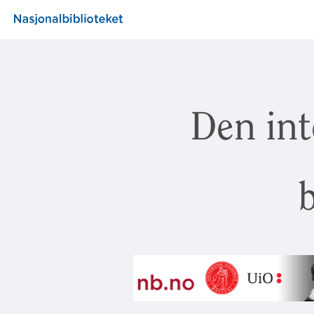
Den int
b