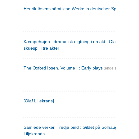
Henrik Ibsens sämtliche Werke in deutscher Sprache. 2
(ty
Kæmpehøjen : dramatisk digtning i en akt ; Olaf Liljekrans 
skuespil i tre akter
The Oxford Ibsen. Volume I : Early plays
(engelsk)
[Olaf Liljekrans]
Samlede verker. Tredje bind : Gildet på Solhaug ; Olaf
Liljekrands