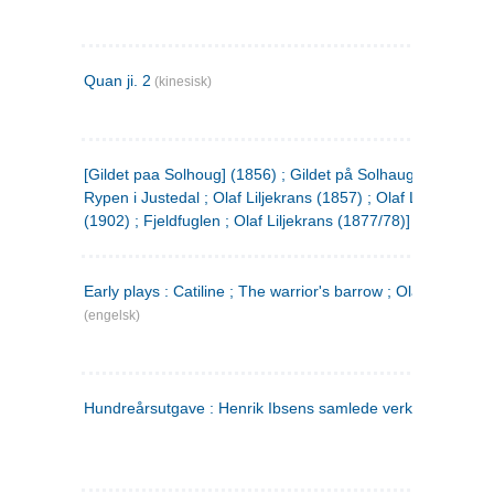
Quan ji. 2
(kinesisk)
[Gildet paa Solhoug] (1856) ; Gildet på Solhaug (1883) ;
Rypen i Justedal ; Olaf Liljekrans (1857) ; Olaf Liljekrans
(1902) ; Fjeldfuglen ; Olaf Liljekrans (1877/78)]
Early plays : Catiline ; The warrior's barrow ; Olaf Liljekran
(engelsk)
Hundreårsutgave : Henrik Ibsens samlede verker. 3