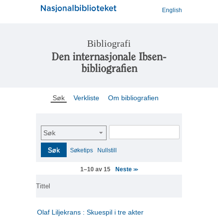
English
Bibliografi
Den internasjonale Ibsen-
bibliografien
Søk
Verkliste
Om bibliografien
Søk
Søk
Søketips
Nullstill
Neste
1–10 av 15
>>
Tittel
Olaf Liljekrans : Skuespil i tre akter