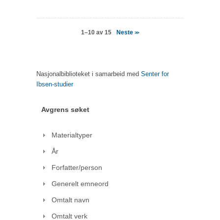
Neste
1–10 av 15
>>
Nasjonalbiblioteket i samarbeid med
Senter for
Ibsen-studier
Avgrens søket
Materialtyper
År
Forfatter/person
Generelt emneord
Omtalt navn
Omtalt verk