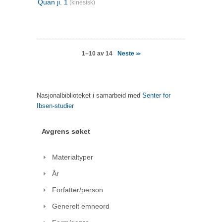
Quan ji. 1
(kinesisk)
Neste
1–10 av 14
>>
Nasjonalbiblioteket i samarbeid med
Senter for
Ibsen-studier
Avgrens søket
Materialtyper
År
Forfatter/person
Generelt emneord