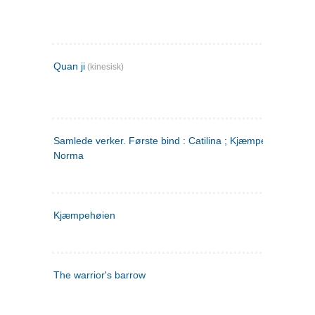
Quan ji
(kinesisk)
Samlede verker. Første bind : Catilina ; Kjæmpehøien ;
Norma
Kjæmpehøien
The warrior's barrow