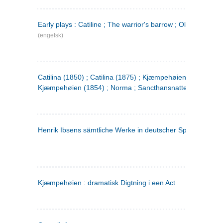
Early plays : Catiline ; The warrior's barrow ; Olaf Liljekran
(engelsk)
Catilina (1850) ; Catilina (1875) ; Kjæmpehøien (1850) ;
Kjæmpehøien (1854) ; Norma ; Sancthansnatten
Henrik Ibsens sämtliche Werke in deutscher Sprache. 2
(ty
Kjæmpehøien : dramatisk Digtning i een Act