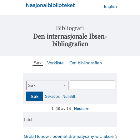
English
Bibliografi
Den internasjonale Ibsen-
bibliografien
Søk
Verkliste
Om bibliografien
Søk
Søk
Søketips
Nullstill
Neste
1–10 av 14
>>
Tittel
Grób Hunów : poemat dramatyczny w 1 akcie
(polsk)