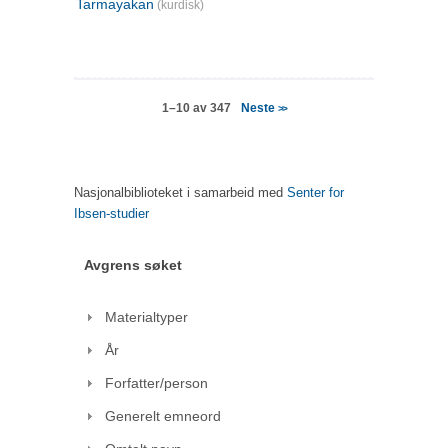
Tarmayakan
(kurdisk)
Neste
1–10 av 347
>>
Nasjonalbiblioteket i samarbeid med
Senter for
Ibsen-studier
Avgrens søket
Materialtyper
År
Forfatter/person
Generelt emneord