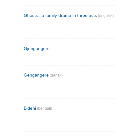
Ghosts : a family-drama in three acts
(engelsk)
Gjengangere
Gengangere
(dansk)
Bidehi
(bengali)