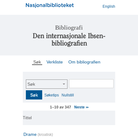
English
Bibliografi
Den internasjonale Ibsen-
bibliografien
Søk
Verkliste
Om bibliografien
Søk
Søk
Søketips
Nullstill
Neste
1–10 av 347
>>
Tittel
Drame
(kroatisk)