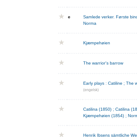
e
Samlede verker. Første bind
Norma
Kjæmpehøien
The warrior's barrow
Early plays : Catiline ; The 
(engelsk)
Catilina (1850) ; Catilina (
Kjæmpehøien (1854) ; Norm
Henrik Ibsens sämtliche We