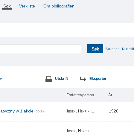
Søk
Verkliste
Om bibliografien
Søk
Søketips
Nullstill
Utskrift
Eksporter
>>
Forfatter/person
År
tyczny w 1 akcie
1920
Ibsen, Henrik ...
(polsk)
Ibsen, Henrik ...