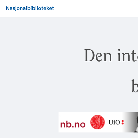
Den int
b