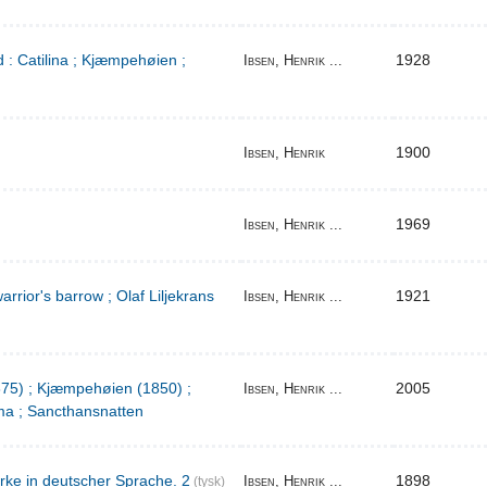
 : Catilina ; Kjæmpehøien ;
1928
Ibsen, Henrik ...
1900
Ibsen, Henrik
1969
Ibsen, Henrik ...
warrior's barrow ; Olaf Liljekrans
1921
Ibsen, Henrik ...
1875) ; Kjæmpehøien (1850) ;
2005
Ibsen, Henrik ...
a ; Sancthansnatten
rke in deutscher Sprache. 2
1898
Ibsen, Henrik ...
(tysk)