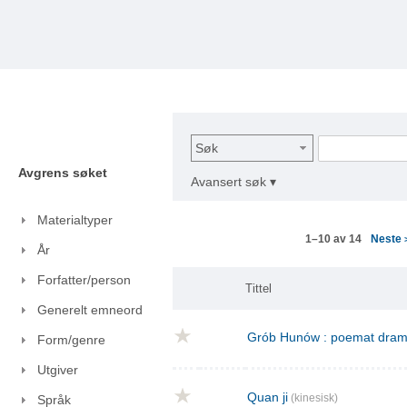
Søk
Avgrens søket
Avansert søk ▾
Materialtyper
Neste
1–10 av 14
År
Forfatter/person
Tittel
Generelt emneord
Grób Hunów : poemat drama
Form/genre
Utgiver
Quan ji
(kinesisk)
Språk