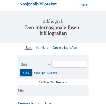
English
Bibliografi
Den internasjonale Ibsen-
bibliografien
Søk
Verkliste
Om bibliografien
Søk
Søk
Søketips
Nullstill
Neste
1–10 av 24
>>
Tittel
Bermanden : (ur Digte)