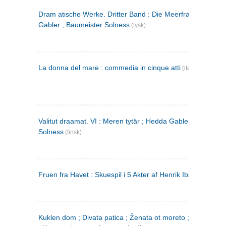
Dram atische Werke. Dritter Band : Die Meerfrau ; Hedda
Gabler ; Baumeister Solness
(tysk)
La donna del mare : commedia in cinque atti
(italiensk)
Valitut draamat. VI : Meren tytär ; Hedda Gabler ; Rakentaj
Solness
(finsk)
Fruen fra Havet : Skuespil i 5 Akter af Henrik Ibsen
Kuklen dom ; Divata patica ; Ženata ot moreto ; Malkijat Ejo