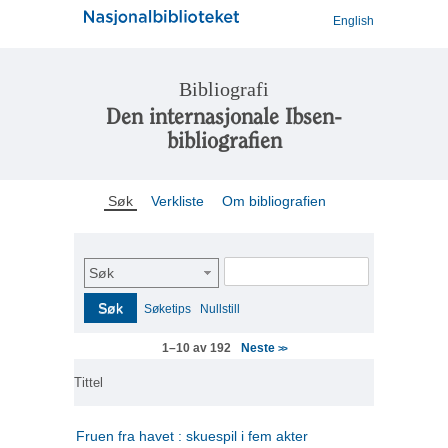
English
Bibliografi
Den internasjonale Ibsen-
bibliografien
Søk
Verkliste
Om bibliografien
Søk
Søk
Søketips
Nullstill
Neste
1–10 av 192
>>
Tittel
Fruen fra havet : skuespil i fem akter