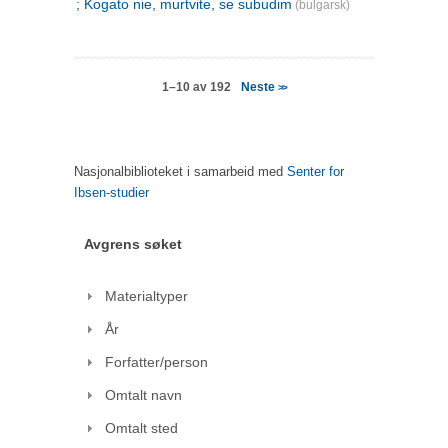
; Kogato nie, murtvite, se subudim
(bulgarsk)
Neste
1–10 av 192
>>
Nasjonalbiblioteket i samarbeid med
Senter for
Ibsen-studier
Avgrens søket
Materialtyper
År
Forfatter/person
Omtalt navn
Omtalt sted