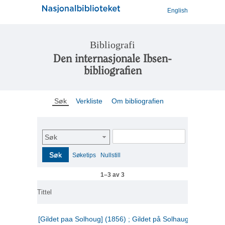
English
Bibliografi
Den internasjonale Ibsen-
bibliografien
Søk
Verkliste
Om bibliografien
Søk
Søk
Søketips
Nullstill
1–3 av 3
Tittel
[Gildet paa Solhoug] (1856) ; Gildet på Solhaug (1883) ;