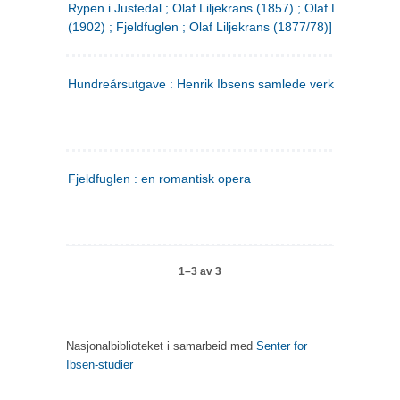
Rypen i Justedal ; Olaf Liljekrans (1857) ; Olaf Liljekrans
(1902) ; Fjeldfuglen ; Olaf Liljekrans (1877/78)]
Hundreårsutgave : Henrik Ibsens samlede verker. 3
Fjeldfuglen : en romantisk opera
1–3 av 3
Nasjonalbiblioteket i samarbeid med
Senter for
Ibsen-studier