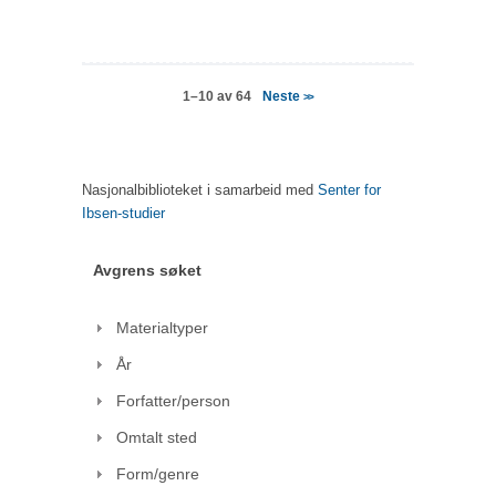
Neste
1–10 av 64
>>
Nasjonalbiblioteket i samarbeid med
Senter for
Ibsen-studier
Avgrens søket
Materialtyper
År
Forfatter/person
Omtalt sted
Form/genre