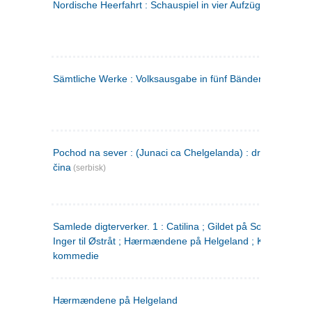
Nordische Heerfahrt : Schauspiel in vier Aufzügen
(tysk)
Sämtliche Werke : Volksausgabe in fünf Bänden
(tysk)
Pochod na sever : (Junaci ca Chelgelanda) : drama u četiri
čina
(serbisk)
Samlede digterverker. 1 : Catilina ; Gildet på Solhaug ; Fru
Inger til Østråt ; Hærmændene på Helgeland ; Kjærlighede
kommedie
Hærmændene på Helgeland