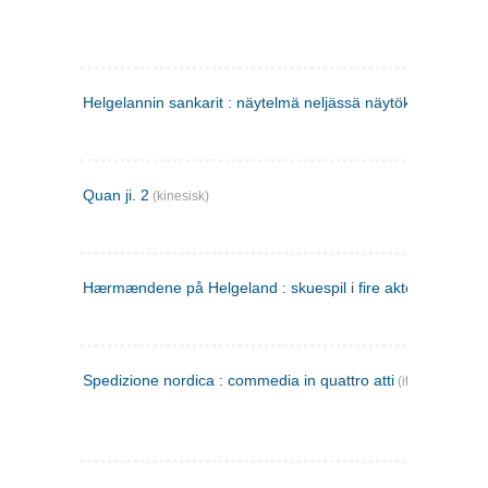
Helgelannin sankarit : näytelmä neljässä näytöksessä
(finsk
Quan ji. 2
(kinesisk)
Hærmændene på Helgeland : skuespil i fire akter
Spedizione nordica : commedia in quattro atti
(italiensk)