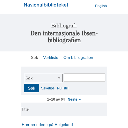
English
Bibliografi
Den internasjonale Ibsen-
bibliografien
Søk
Verkliste
Om bibliografien
Søk
Søk
Søketips
Nullstill
Neste
1–10 av 64
>>
Tittel
Hærmændene på Helgeland