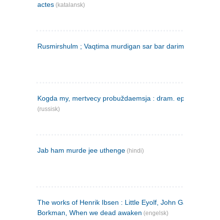
actes
(katalansk)
Rusmirshulm ; Vaqtima murdigan sar bar darim
(farsi)
Kogda my, mertvecy probuždaemsja : dram. epilog v 3 d
(russisk)
Jab ham murde jee uthenge
(hindi)
The works of Henrik Ibsen : Little Eyolf, John Gabriel
Borkman, When we dead awaken
(engelsk)