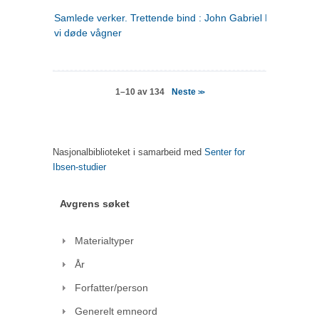
Samlede verker. Trettende bind : John Gabriel Borkman ; 
vi døde vågner
Neste
1–10 av 134
>>
Nasjonalbiblioteket i samarbeid med
Senter for
Ibsen-studier
Avgrens søket
Materialtyper
År
Forfatter/person
Generelt emneord