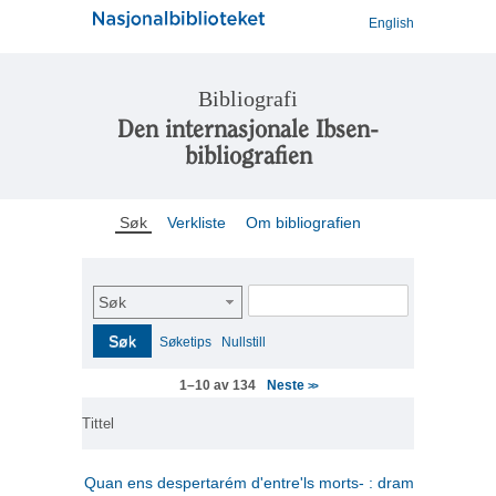
English
Bibliografi
Den internasjonale Ibsen-
bibliografien
Søk
Verkliste
Om bibliografien
Søk
Søk
Søketips
Nullstill
Neste
1–10 av 134
>>
Tittel
Quan ens despertarém d'entre'ls morts- : drama en tres