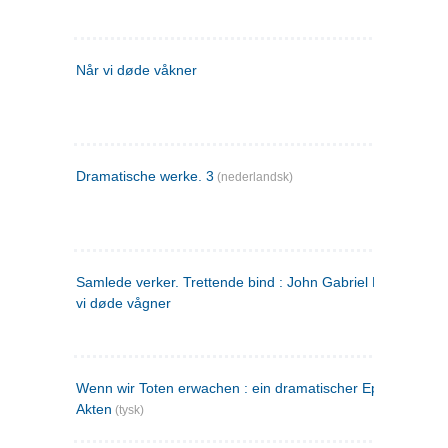
Når vi døde våkner
Dramatische werke. 3
(nederlandsk)
Samlede verker. Trettende bind : John Gabriel Borkman ; 
vi døde vågner
Wenn wir Toten erwachen : ein dramatischer Epilog in drei
Akten
(tysk)