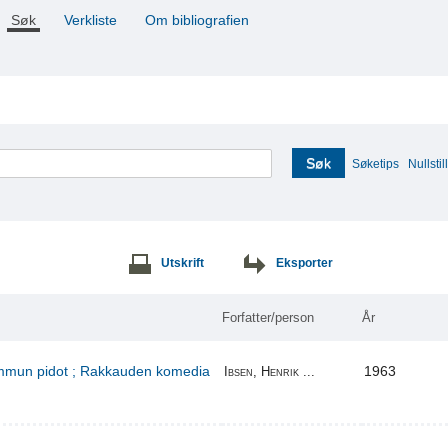
Søk
Verkliste
Om bibliografien
Søk
Søketips
Nullstill
Utskrift
Eksporter
Forfatter/person
År
kummun pidot ; Rakkauden komedia
1963
Ibsen, Henrik ...