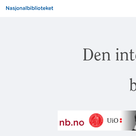
Den int
b