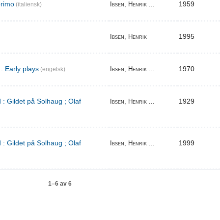
primo
1959
Ibsen, Henrik ...
(italiensk)
1995
Ibsen, Henrik
: Early plays
1970
Ibsen, Henrik ...
(engelsk)
 : Gildet på Solhaug ; Olaf
1929
Ibsen, Henrik ...
 : Gildet på Solhaug ; Olaf
1999
Ibsen, Henrik ...
1–6 av 6