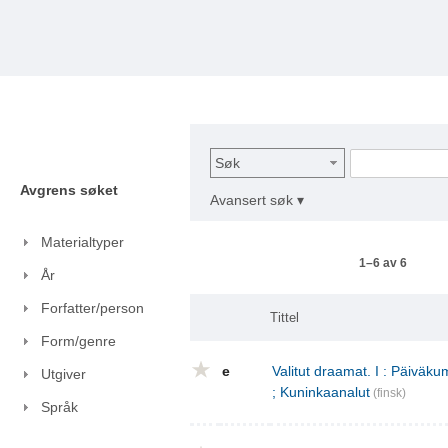
Søk
Avgrens søket
Avansert søk ▾
Materialtyper
1–6 av 6
År
Forfatter/person
Tittel
Form/genre
e
Valitut draamat. I : Päivä
Utgiver
; Kuninkaanalut
(finsk)
Språk