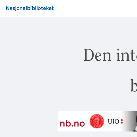
Den int
b