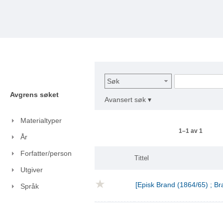
Søk
Avgrens søket
Avansert søk ▾
Materialtyper
1–1 av 1
År
Forfatter/person
Tittel
Utgiver
[Episk Brand (1864/65) ; Br
Språk