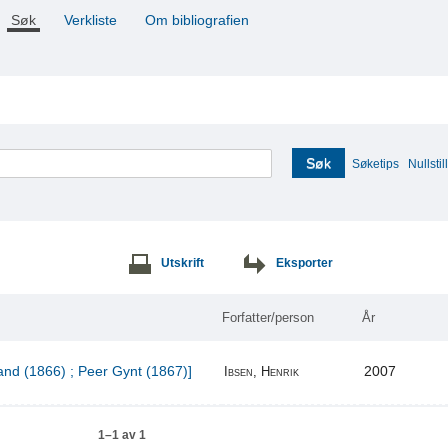
Søk
Verkliste
Om bibliografien
Søk
Søketips
Nullstill
Utskrift
Eksporter
Forfatter/person
År
and (1866) ; Peer Gynt (1867)]
2007
Ibsen, Henrik
1–1 av 1