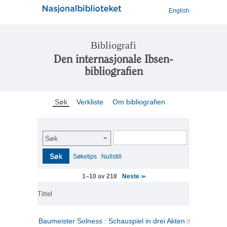
English
Bibliografi
Den internasjonale Ibsen-
bibliografien
Søk
Verkliste
Om bibliografien
Søk
Søk
Søketips
Nullstill
Neste
1–10 av 218
>>
Tittel
Baumeister Solness : Schauspiel in drei Akten
(tysk)