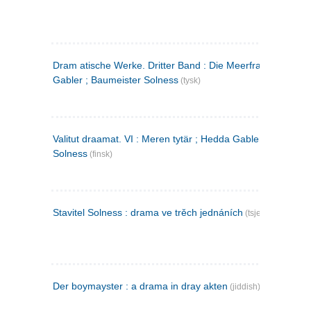
Dram atische Werke. Dritter Band : Die Meerfrau ; Hedda
Gabler ; Baumeister Solness
(tysk)
Valitut draamat. VI : Meren tytär ; Hedda Gabler ; Rakentaj
Solness
(finsk)
Stavitel Solness : drama ve trěch jednáních
(tsjekkisk)
Der boymayster : a drama in dray akten
(jiddish)