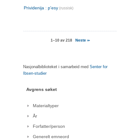
Prividenija : p'esy
(russisk)
Neste
1–10 av 218
>>
Nasjonalbiblioteket i samarbeid med
Senter for
Ibsen-studier
Avgrens søket
Materialtyper
År
Forfatter/person
Generelt emneord