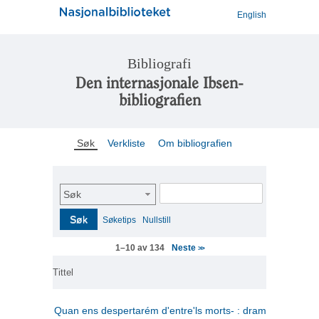
English
Bibliografi
Den internasjonale Ibsen-
bibliografien
Søk
Verkliste
Om bibliografien
Søk
Søk
Søketips
Nullstill
Neste
1–10 av 134
>>
Tittel
Quan ens despertarém d'entre'ls morts- : drama en tres