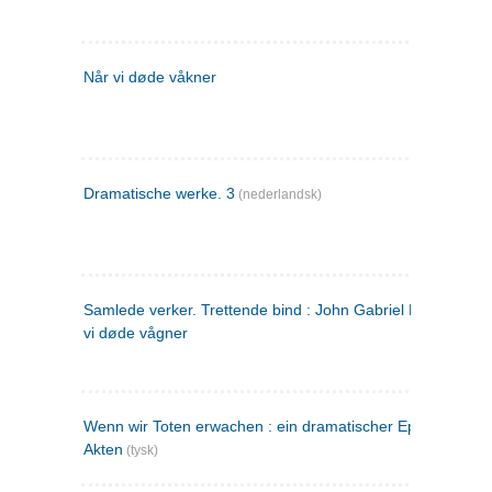
Når vi døde våkner
Dramatische werke. 3
(nederlandsk)
Samlede verker. Trettende bind : John Gabriel Borkman ; 
vi døde vågner
Wenn wir Toten erwachen : ein dramatischer Epilog in drei
Akten
(tysk)