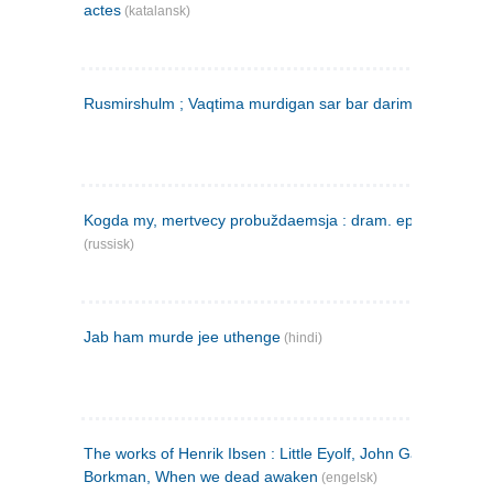
actes
(katalansk)
Rusmirshulm ; Vaqtima murdigan sar bar darim
(farsi)
Kogda my, mertvecy probuždaemsja : dram. epilog v 3 d
(russisk)
Jab ham murde jee uthenge
(hindi)
The works of Henrik Ibsen : Little Eyolf, John Gabriel
Borkman, When we dead awaken
(engelsk)