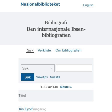
English
Bibliografi
Den internasjonale Ibsen-
bibliografien
Søk
Verkliste
Om bibliografien
Søk
Søk
Søketips
Nullstill
Neste
1–10 av 138
>>
Tittel
Kis Eyolf
(ungarsk)