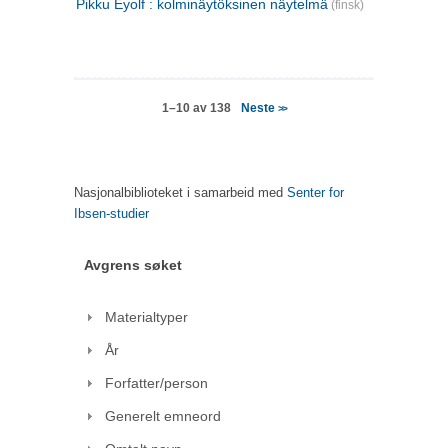
Pikku Eyolf : kolminäytöksinen näytelmä
(finsk)
Neste
1–10 av 138
>>
Nasjonalbiblioteket i samarbeid med
Senter for
Ibsen-studier
Avgrens søket
Materialtyper
År
Forfatter/person
Generelt emneord