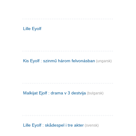
Lille Eyolf
Kis Eyolf : szinmű három felvonásban
(ungarsk)
Malkijat Ejolf : drama v 3 destvija
(bulgarsk)
Lille Eyolf : skådespel i tre akter
(svensk)