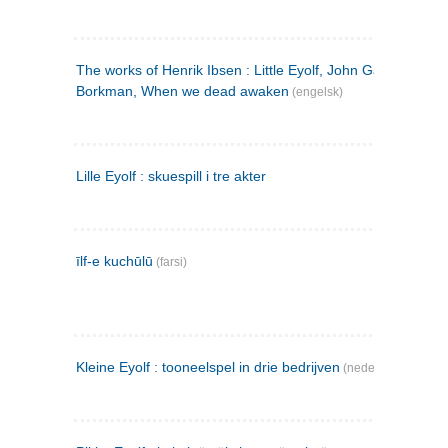
The works of Henrik Ibsen : Little Eyolf, John Gabriel
Borkman, When we dead awaken
(engelsk)
Lille Eyolf : skuespill i tre akter
īlf-e kuchūlū
(farsi)
Kleine Eyolf : tooneelspel in drie bedrijven
(nederlandsk)