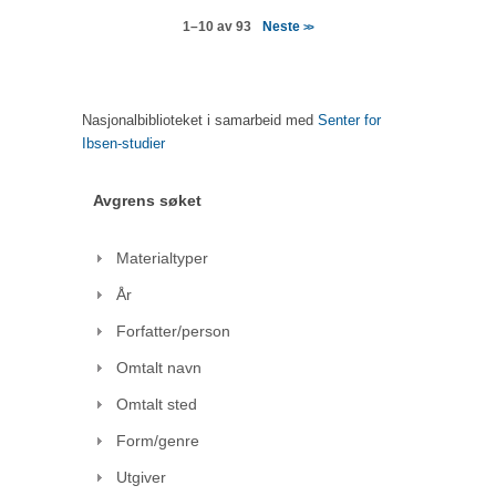
Neste
1–10 av 93
>>
Nasjonalbiblioteket i samarbeid med
Senter for
Ibsen-studier
Avgrens søket
Materialtyper
År
Forfatter/person
Omtalt navn
Omtalt sted
Form/genre
Utgiver