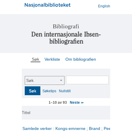
English
Bibliografi
Den internasjonale Ibsen-
bibliografien
Søk
Verkliste
Om bibliografien
Søk
Søk
Søketips
Nullstill
Neste
1–10 av 93
>>
Tittel
Samlede verker : Kongs-emnerne ; Brand ; Peer Gynt. 2